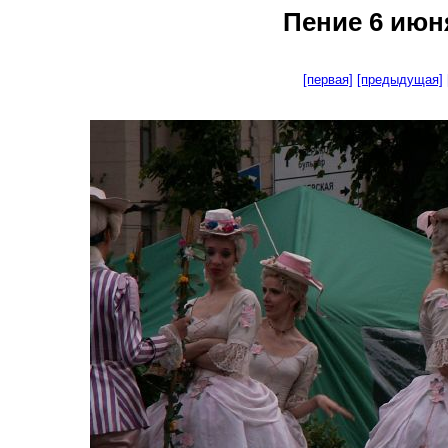
Пение 6 июня
[первая]
[предыдущая]