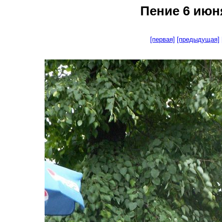
Пение 6 июня
[первая]
[предыдущая]