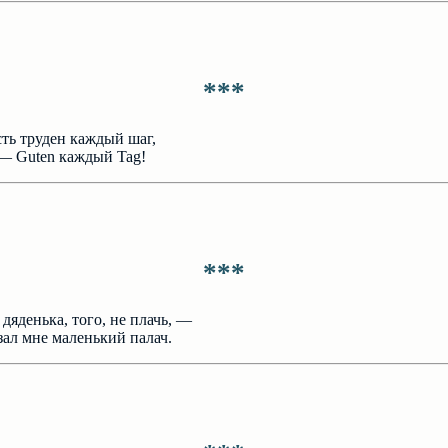
***
ть труден каждый шаг,
— Guten каждый Tag!
***
 дяденька, того, не плачь, —
зал мне маленький палач.