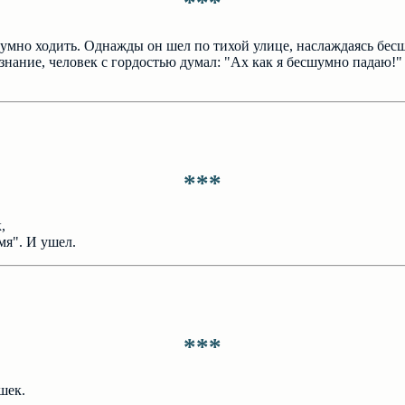
***
мно ходить. Однажды он шел по тихой улице, наслаждаясь бесш
знание, человек с гордостью думал: "Ах как я бесшумно падаю!"
***
,
мя". И ушел.
***
шек.