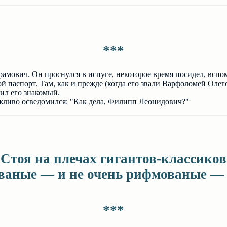
***
мович. Он проснулся в испуге, некоторое время посидел, вспом
 паспорт. Там, как и прежде (когда его звали Варфоломей Олего
ил его знакомый.
жливо осведомился: "Как дела, Филипп Леонидович?"
Стоя на плечах гигантов-классиков
ваные — и не очень рифмованые — 
***