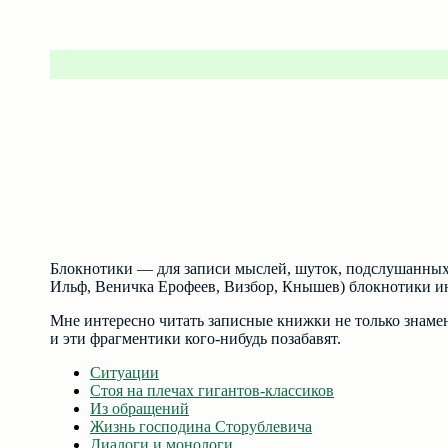
Блокнотики — для записи мыслей, шуток, подслушанных 
Ильф, Веничка Ерофеев, Визбор, Кнышев) блокнотики и
Мне интересно читать записные книжки не только знаме
и эти фрагментики кого-нибудь позабавят.
Ситуации
Стоя на плечах гигантов-классиков
Из обращений
Жизнь господина Сторублевича
Диалоги и монологи