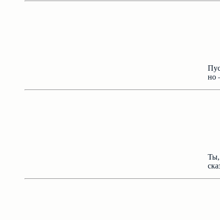
Пус
но 
Ты,
ска