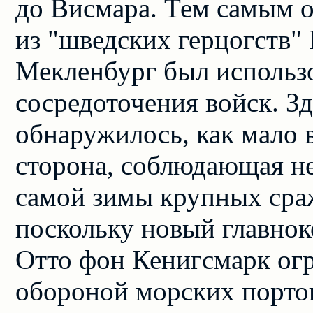
до Висмара. Тем самым о
из "шведских герцогств"
Мекленбург был использо
сосредоточения войск. З
обнаружилось, как мало 
сторона, соблюдающая н
самой зимы крупных сра
поскольку новый главно
Отто фон Кенигсмарк огр
обороной морских порто