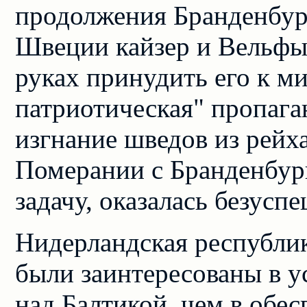
продолжения Бранденбур
Швеции кайзер и Вельфы
руках принудить его к ми
патриотическая" пропага
изгнание шведов из рейх
Померании с Бранденбур
задачу, оказалась безусп
Нидерландская республик
были заинтересованы в у
над Балтикой, чем в обе