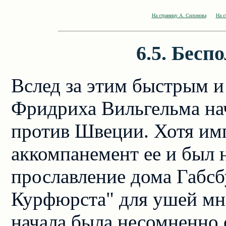
На страницу А. Силонова
На с
6.5. Бесп
Вслед за этим быстрым 
Фридриха Вильгельма на
против Швеции. Хотя им
аккомпанемент ее и был н
прославление дома Габсбу
Курфюрста" для ушей мно
начала была несомненно