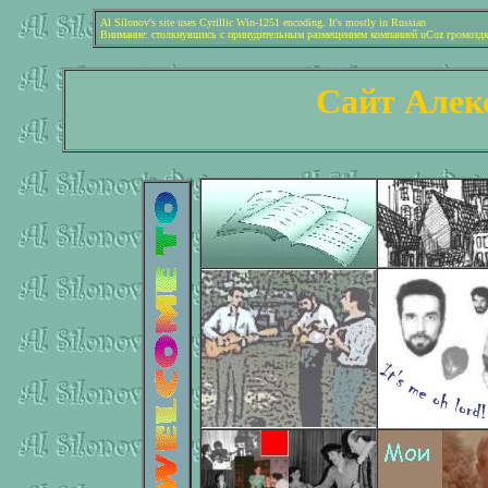
Al Silonov's site uses Cyrillic Win-1251 encoding. It's mostly in Russian
Внимание: столкнувшись с принудительным размещением компанией uCoz громоздкой 
Сайт Алек